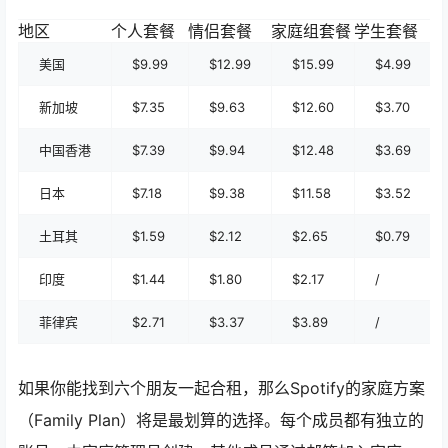
地区
个人套餐
情侣套餐
家庭组套餐
学生套餐
美国
$9.99
$12.99
$15.99
$4.99
新加坡
$7.35
$9.63
$12.60
$3.70
中国香港
$7.39
$9.94
$12.48
$3.69
日本
$7.18
$9.38
$11.58
$3.52
土耳其
$1.59
$2.12
$2.65
$0.79
印度
$1.44
$1.80
$2.17
/
菲律宾
$2.71
$3.37
$3.89
/
如果你能找到六个朋友一起合租，那么Spotify的家庭方案
（Family Plan）将是最划算的选择。每个成员都有独立的