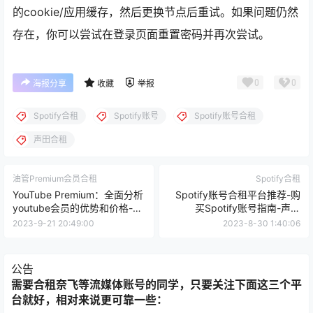
的cookie/应用缓存，然后更换节点后重试。如果问题仍然
存在，你可以尝试在登录页面重置密码并再次尝试。
0
0
海报分享
收藏
举报
Spotify合租
Spotify账号
Spotify账号合租
声田合租
油管Premium会员合租
Spotify合租
YouTube Premium：全面分析
Spotify账号合租平台推荐-购
youtube会员的优势和价格-油
买Spotify账号指南-声田
管会员合租
Spotify合租指南
2023-9-21 20:49:00
2023-8-30 1:40:06
公告
需要合租奈飞等流媒体账号的同学，只要关注下面这三个平
台就好，相对来说更可靠一些：