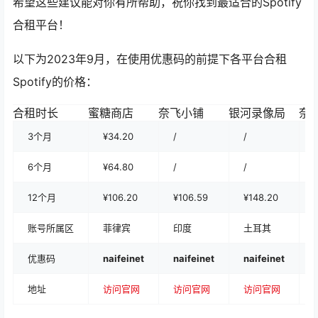
希望这些建议能对你有所帮助，祝你找到最适合的Spotify
合租平台！
以下为2023年9月，在使用优惠码的前提下各平台合租
Spotify的价格：
合租时长
蜜糖商店
奈飞小铺
银河录像局
奈
3个月
¥34.20
/
/
/
6个月
¥64.80
/
/
/
12个月
¥106.20
¥106.59
¥148.20
账号所属区
菲律宾
印度
土耳其
优惠码
naifeinet
naifeinet
naifeinet
地址
访问官网
访问官网
访问官网