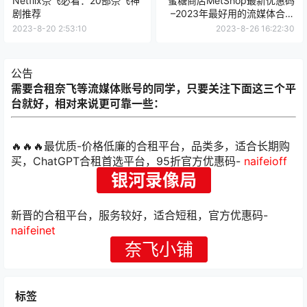
Netflix奈飞必看：20部奈飞神
蜜糖商店MetShop最新优惠码
剧推荐
–2023年最好用的流媒体合租
平台蜜糖商店怎么样？
2023-8-20 2:53:10
2023-8-26 16:22:30
公告
需要合租奈飞等流媒体账号的同学，只要关注下面这三个平
台就好，相对来说更可靠一些：
🔥🔥🔥最优质-价格低廉的合租平台，品类多，适合长期购
买，ChatGPT合租首选平台，95折官方优惠码-
naifeioff
银河录像局
新晋的合租平台，服务较好，适合短租，官方优惠码-
naifeinet
奈飞小铺
标签