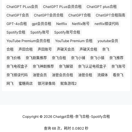
ChatGPT PLus会员
ChatGPT PLus会员合租
ChatGPT plus合租
ChatGPT会员
ChatGPT会员合租
ChatGPT合租
ChatGPT合租指南
GPT-4o合租
gpt会员合租
Netflix
Netflix账号
netflix错误代码
Spotify合租
Spotify账号
Spotify账号合租
YouTube Premium会员合租
YouTube Premium 合租
youtube会员
合租
声田合租
声田账号
声破天会员
声破天合租
奈飞
奈飞价格
奈飞剧集推荐
奈飞合租
奈飞小铺
奈飞小镇
奈飞推荐
奈飞电视盒子
奈飞神剧推荐
奈飞解锁
奈飞认证电视盒子
奈飞账号
奈飞错误代码
油管会员
油管会员合租
油管合租
流媒体
看奈飞
网飞
蜜糖商店
银河录像局
鱿鱼游戏2
Copyright © 2026
Chatgpt合租-奈飞合租-Spotify合租
查询 68 次，耗时 0.0802 秒