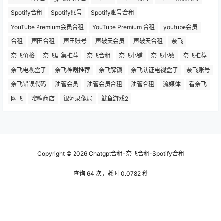
Spotify合租
Spotify账号
Spotify账号合租
YouTube Premium会员合租
YouTube Premium 合租
youtube会员
合租
声田合租
声田账号
声破天会员
声破天合租
奈飞
奈飞价格
奈飞剧集推荐
奈飞合租
奈飞小铺
奈飞小镇
奈飞推荐
奈飞电视盒子
奈飞神剧推荐
奈飞解锁
奈飞认证电视盒子
奈飞账号
奈飞错误代码
油管会员
油管会员合租
油管合租
流媒体
看奈飞
网飞
蜜糖商店
银河录像局
鱿鱼游戏2
Copyright © 2026
Chatgpt合租-奈飞合租-Spotify合租
查询 64 次，耗时 0.0782 秒
SITEMAP