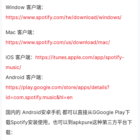
Window 客户端：
https://www.spotify.com/tw/download/windows/
Mac 客户端：
https://www.spotify.com/us/download/mac/
iOS 客户端：
https://itunes.apple.com/app/spotify-
music/
Android 客户端：
https://play.google.com/store/apps/details?
id=com.spotify.music&hl=en
国内的 Android安卓手机 都可以直接从GGoogle Play下
载Spotify安装使用，也可以到apkpure这种第三方平台下
载：