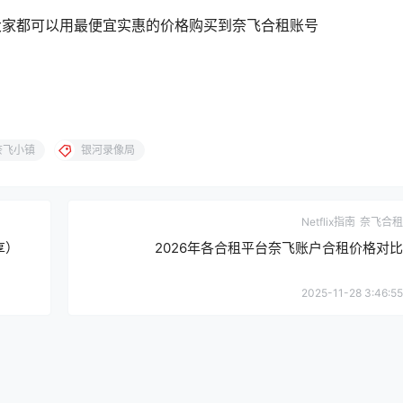
家都可以用最便宜实惠的价格购买到奈飞合租账号
奈飞小镇
银河录像局
Netflix指南
奈飞合租
享）
2026年各合租平台奈飞账户合租价格对比
2025-11-28 3:46:55