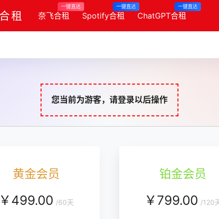
一键直达
一键直达
一键直达
y合租
奈飞合租
Spotify合租
ChatGPT合租
您当前为游客，请登录以后操作
黄金会员
铂金会员
￥
499.00
￥
799.00
/
60天
/
120