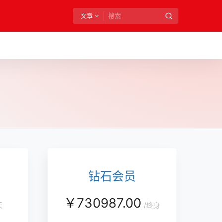
文章
钻石会员
￥
730987.00
天
/
终身