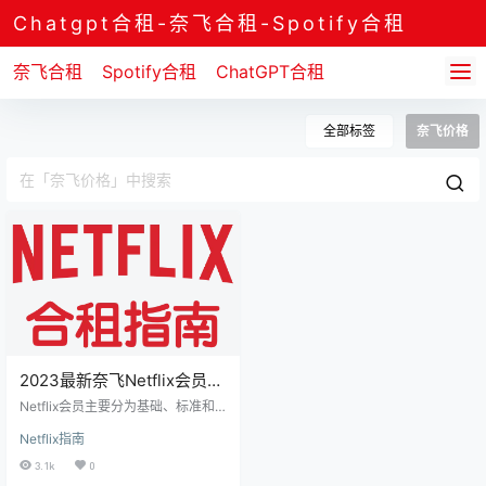
Chatgpt合租-奈飞合租-Spotify合租
奈飞合租
Spotify合租
ChatGPT合租
全部标签
奈飞价格
2023最新奈飞Netflix会员各
区价格&方案解析，关键问题
Netflix会员主要分为基础、标准和
一篇搞定
高级套餐三种，但根据不同地区的
Netflix指南
收入水平，会员价格会略有不同，
少部分地区还提供仅在移动设备使
3.1k
0
用的奈飞方案，以及有广告的基础