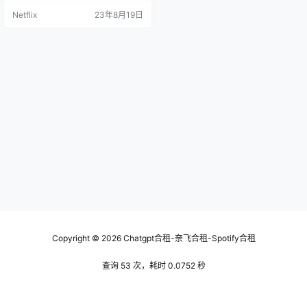
会员账号。通过本文章可帮你详细
Netflix
23年8月19日
了解各Netflix方案的区别。 Netflix
会员方案有哪些？ 通过Netflix说明
中心可查看全球各地区的收费方
案。以美国为例，基础方案、标准
方案与高级方案的价格分别为 $9.9
9/月、$15.49/月和 $…
Copyright © 2026
Chatgpt合租-奈飞合租-Spotify合租
查询 53 次，耗时 0.0752 秒