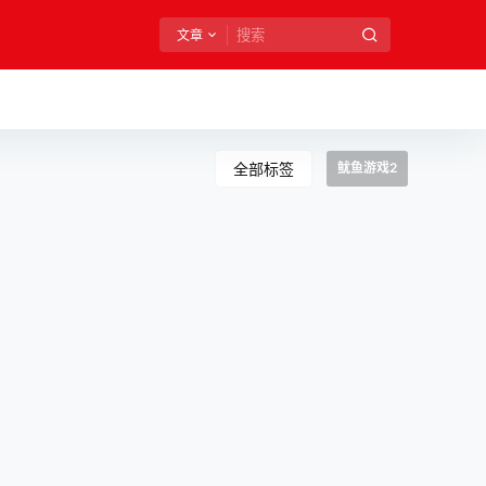
文章
全部标签
鱿鱼游戏2