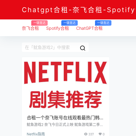
Chatgpt合租-奈飞合租-Spotif
一键直达
一键直达
一键直达
奈飞合租
Spotify合租
ChatGPT合租
合租一个奈飞账号在线观看最热门韩剧
《鱿鱼游戏2》
鱿鱼游戏2 奈飞今日正式上映 鱿鱼游戏第二季今
日正式上映 购买奈飞合租账号 《鱿鱼游戏2》
Netflix指南
337
0
（朝鲜语：오징어 게임2，英语：Squid Game