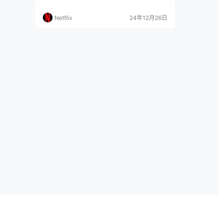
2），为Netflix于2024年12月26日上线的原创韩
国剧集，由《鱿鱼游戏》第一季的黄东赫导演继
Netflix
24年12月26日
续执导和编剧，主演阵容由第一季的李政宰、李
炳宪和魏化儁延续本季，并加入任时完、姜河
那、朴圭瑛、朴成焄、梁东根和曺柔理等演员。
演员阵容 主要人物 演员 角色…